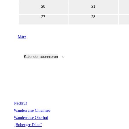
Veranstaltungen
Veranstaltungen
0
0
20
21
Veranstaltungen
Veranstaltungen
0
0
27
28
Veranstaltungen
Veranstaltungen
März
Kalender abonnieren
Nachruf
Wanderreise Chiemsee
Wanderreise Oberhof
„Boberger Düne“