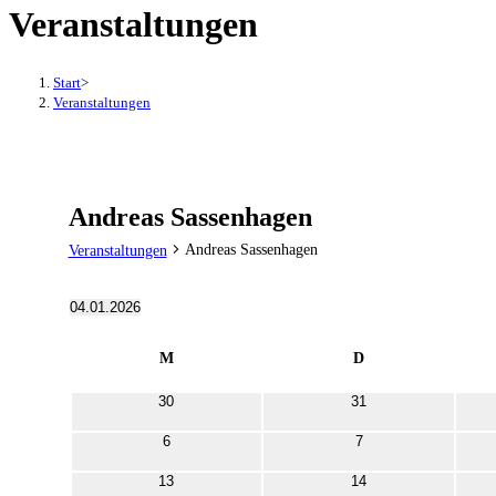
Veranstaltungen
Start
>
Veranstaltungen
Andreas Sassenhagen
Andreas Sassenhagen
Veranstaltungen
Veranstaltungen
04.01.2026
Datum
Kalender
wählen.
M
Montag
D
Dienstag
von
0
0
30
31
Veranstaltungen
Veranstaltungen
Veranstaltungen
0
0
6
7
Veranstaltungen
Veranstaltungen
0
0
13
14