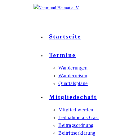
Zum
Inhalt
springen
Startseite
Termine
Wanderungen
Wanderreisen
Quartalspläne
Mitgliedschaft
Mitglied werden
Teilnahme als Gast
Beitragsordnung
Beitrittserklärung