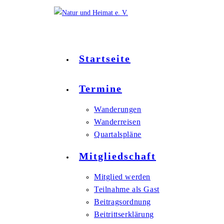
Zum
Inhalt
springen
Startseite
Termine
Wanderungen
Wanderreisen
Quartalspläne
Mitgliedschaft
Mitglied werden
Teilnahme als Gast
Beitragsordnung
Beitrittserklärung