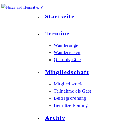
Zum
Inhalt
Startseite
springen
Termine
Wanderungen
Wanderreisen
Quartalspläne
Mitgliedschaft
Mitglied werden
Teilnahme als Gast
Beitragsordnung
Beitrittserklärung
Archiv