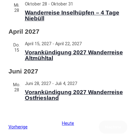
Oktober 28
-
Oktober 31
Mi.
28
Wanderreise Inselhüpfen – 4 Tage
Niebüll
April 2027
April 15, 2027
-
April 22, 2027
Do.
15
Vorankündigung 2027 Wanderreise
Altmühltal
Juni 2027
Juni 28, 2027
-
Juli 4, 2027
Mo.
28
Vorankündigung 2027 Wanderreise
Ostfriesland
Heute
Veranstaltungen
Vorherige
Nächste
Veranstalt