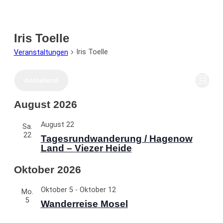
Iris Toelle
Iris Toelle
Veranstaltungen
Ans
Vera
Anstehend
Liste
Ans
Nav
Nav
Datum
August 2026
wählen.
August 22
Sa.
22
Tagesrundwanderung / Hagenow
Land – Viezer Heide
Oktober 2026
Oktober 5
-
Oktober 12
Mo.
5
Wanderreise Mosel